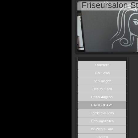
Friseursalon St
Startseite
Der Salon
Schulungen
Beauty-Card
Unser Angebot
HAIRDREAMS
Karriere & Jobs
Öffnungszeiten
Ihr Weg zu uns
Kontakt