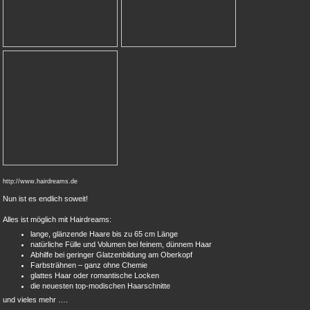
http://www.hairdreams.de
Nun ist es endlich soweit!
Alles ist möglich mit Hairdreams:
lange, glänzende Haare bis zu 65 cm Länge
natürliche Fülle und Volumen bei feinem, dünnem Haar
Abhilfe bei geringer Glatzenbildung am Oberkopf
Farbsträhnen – ganz ohne Chemie
glattes Haar oder romantische Locken
die neuesten top-modischen Haarschnitte
und vieles mehr ….