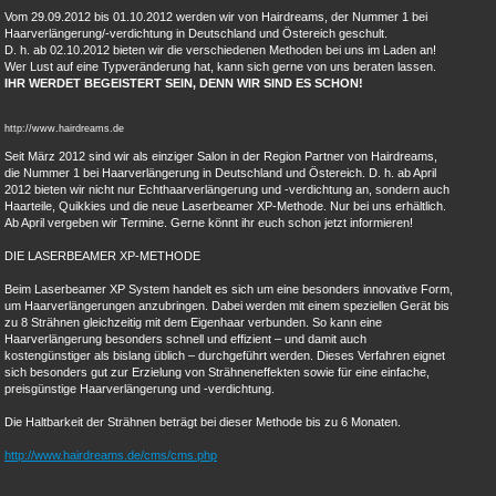
Vom 29.09.2012 bis 01.10.2012 werden wir von Hairdreams, der Nummer 1 bei
Haarverlängerung/-verdichtung in Deutschland und Östereich geschult.
D. h. ab 02.10.2012 bieten wir die verschiedenen Methoden bei uns im Laden an!
Wer Lust auf eine Typveränderung hat, kann sich gerne von uns beraten lassen.
IHR WERDET BEGEISTERT SEIN, DENN WIR SIND ES SCHON!
http://www.hairdreams.de
Seit März 2012 sind wir als einziger Salon in der Region Partner von Hairdreams,
die Nummer 1 bei Haarverlängerung in Deutschland und Östereich. D. h. ab April
2012 bieten wir nicht nur Echthaarverlängerung und -verdichtung an, sondern auch
Haarteile, Quikkies und die neue Laserbeamer XP-Methode. Nur bei uns erhältlich.
Ab April vergeben wir Termine. Gerne könnt ihr euch schon jetzt informieren!
DIE LASERBEAMER XP-METHODE
Beim Laserbeamer XP System handelt es sich um eine besonders innovative Form,
um Haarverlängerungen anzubringen. Dabei werden mit einem speziellen Gerät bis
zu 8 Strähnen gleichzeitig mit dem Eigenhaar verbunden. So kann eine
Haarverlängerung besonders schnell und effizient – und damit auch
kostengünstiger als bislang üblich – durchgeführt werden. Dieses Verfahren eignet
sich besonders gut zur Erzielung von Strähneneffekten sowie für eine einfache,
preisgünstige Haarverlängerung und -verdichtung.
Die Haltbarkeit der Strähnen beträgt bei dieser Methode bis zu 6 Monaten.
http://www.hairdreams.de/cms/cms.php