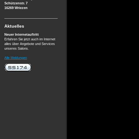
Schützenstr. 7
16269 Wriezen
Aktuelles
Neuer Internetauftritt
Erfahren Sie jetzt auch im Internet
alles über Angebote und Services
unseres Salons.
Alle Meldungen